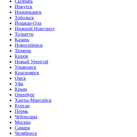
Сызрань
Иркутск
Нижнекамск
Тобольск
Йошкар-Ола
Нижний Новгород
Тольятти
Казань
Новосибирск
Тюмень
Киров
Новый Уренгой
Ульяновск
Красноярск
Омск
Уфа
Крым
Оренбург
Ханты-Мансийск
Курган
Пермь
Чебоксары
Москва
Самара
Челябинск