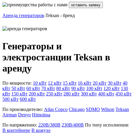
оставить заявку
Аренда генераторов
-Teksan - бренд
Генераторы и
электростанции Teksan в
аренду
По мощности:
10 кВт
12 кВт
15 кВт
16 кВт
20 кВт
30 кВт
40
кВт
50 кВт
60 кВт
70 кВт
80 кВт
90 кВт
100 кВт
120 кВт
130
кВт
150 кВт
200 кВт
250 кВт
280 кВт
300 кВт
400 кВт
450 кВт
500 кВт
600 кВт
По производителю:
Atlas Copco
Chicago
SDMO
Wilson
Teksan
Airman
Denyo
Himoinsa
По напряжению:
220В/380В
230В/400В
По типу исполнения:
В контейнере
В кожухе