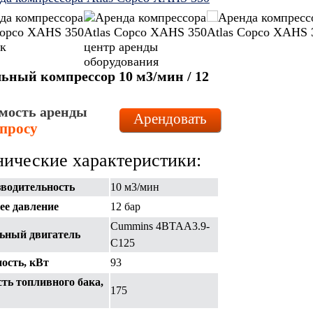
льный компрессор 10 м3/мин / 12
мость аренды
Арендовать
апросу
нические характеристики:
водительность
10 м3/мин
ее давление
12 бар
Cummins 4BTAA3.9-
ьный двигатель
C125
ость, кВт
93
ть топливного бака,
175