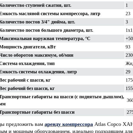
Количество ступеней сжатия, шт.
1
Емкость масляной системы компрессора, литр
23
Количество постов 3/4" дюйма, шт.
3
Количество постов большого диаметра, шт.
1x1
Максимальная наружная температура, °С
+50
Мощность двигателя, кВт
93
Число оборотов максимум, об/мин
230
Система охлаждения, тип
Жид
Емкость системы охлаждения, литр
29
Вес рабочий с шасси, кг
175
Вес рабочий без шасси, кг
155
Транспортные габариты на шасси (с поднятым дышлом),
360
мм
Транспортные габариты без шасси
275
ды предложить вам
аренду компрессора
Atlas Copco XAH
ым и мощным оборудованием, идеально подходящим для