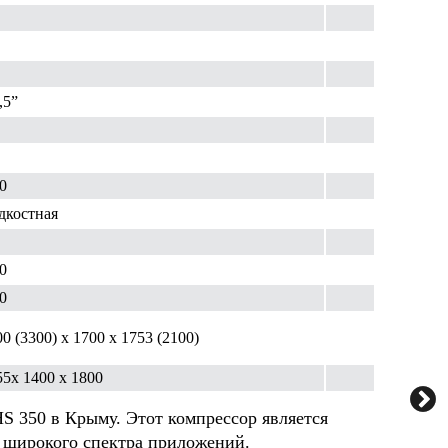
,5”
0
костная
0
0
0 (3300) х 1700 х 1753 (2100)
5х 1400 х 1800
S 350 в Крыму. Этот компрессор является
 широкого спектра приложений.