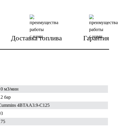
Доставка топлива
Гарантия
10 м3/мин
12 бар
Cummins 4BTAA3.9-C125
93
175