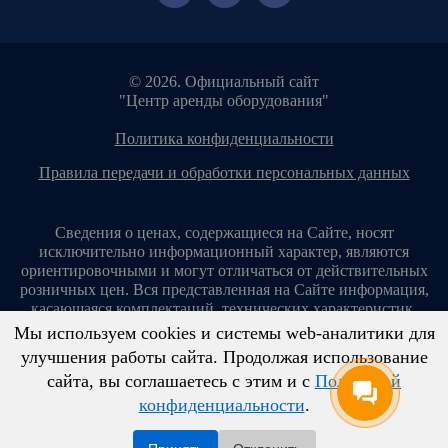
© 2026. Официальный сайт
"Центр аренды оборудования"
политика конфиденциальности
правила передачи и обработки персональных данных
Сведения о ценах, содержащиеся на Сайте, носят
исключительно информационный характер, являются
ориентировочными и могут отличаться от действительных
розничных цен. Вся представленная на Сайте информация,
касающаяся комплектаций, технических характеристик,
цветовых сочетаний, стоимости услуг, сервисного
Мы используем cookies и системы web-аналитики для
обслуживания, дополнительного оборудования, условий
улучшения работы сайта. Продолжая использование
аренды оборудования и т. п., ни при каких условиях не
сайта, вы соглашаетесь с этим и с
Политикой
является публичной офертой, определяемой положениями
конфиденциальности
.
ст. 437 Гражданского кодекса Российской Федерации.
Копирование материалов с сайта без разрешения запрещено!